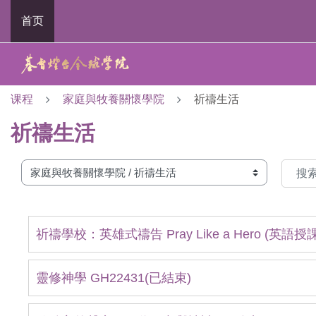
跳到主要内容
首页
课程
家庭與牧養關懷學院
祈禱生活
祈禱生活
课程类别
搜索课
祈禱學校：英雄式禱告 Pray Like a Hero (英
靈修神學 GH22431(已結束)