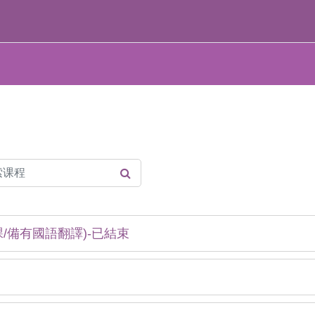
程
搜索课程
語授課/備有國語翻譯)-已結束