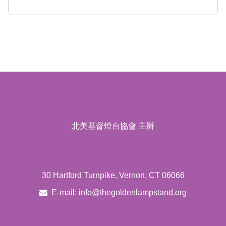
北美基督燈台協會 主辦
30 Hartford Turnpike, Vernon, CT 06066
E-mail:
info@thegoldenlampstand.org