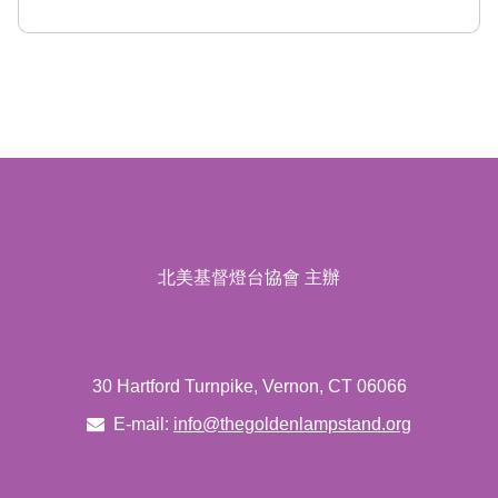
北美基督燈台協會 主辦
30 Hartford Turnpike, Vernon, CT 06066
E-mail:
info@thegoldenlampstand.org