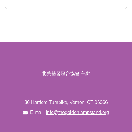
北美基督燈台協會 主辦
30 Hartford Turnpike, Vernon, CT 06066
E-mail:
info@thegoldenlampstand.org